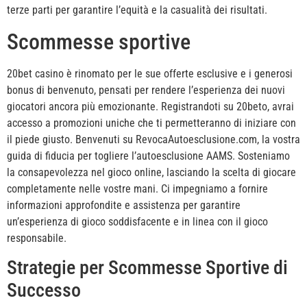
terze parti per garantire l’equità e la casualità dei risultati.
Scommesse sportive
20bet casino è rinomato per le sue offerte esclusive e i generosi
bonus di benvenuto, pensati per rendere l’esperienza dei nuovi
giocatori ancora più emozionante. Registrandoti su 20beto, avrai
accesso a promozioni uniche che ti permetteranno di iniziare con
il piede giusto. Benvenuti su RevocaAutoesclusione.com, la vostra
guida di fiducia per togliere l’autoesclusione AAMS. Sosteniamo
la consapevolezza nel gioco online, lasciando la scelta di giocare
completamente nelle vostre mani. Ci impegniamo a fornire
informazioni approfondite e assistenza per garantire
un’esperienza di gioco soddisfacente e in linea con il gioco
responsabile.
Strategie per Scommesse Sportive di
Successo